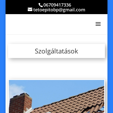
06709417336
tetoepitobp@gmail.com
Szolgáltatások